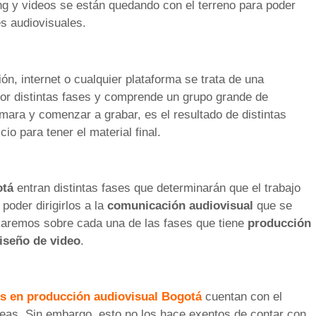
g y videos se están quedando con el terreno para poder
es audiovisuales.
n, internet o cualquier plataforma se trata de una
r distintas fases y comprende un grupo grande de
mara y comenzar a grabar, es el resultado de distintas
o para tener el material final.
otá
entran distintas fases que determinarán que el trabajo
oder dirigirlos a la
comunicación audiovisual
que se
blaremos sobre cada una de las fases que tiene
producción
iseño de video
.
s en producción audiovisual
Bogotá
cuentan con el
areas. Sin embargo, esto no los hace exentos de contar con