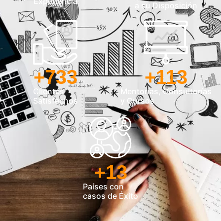
Experiencia
a su Disposición
+
733
+
113
Clientes
Mentorías, Consultorías
Satisfechos
y Cursos
+
13
Países con
casos de Éxito