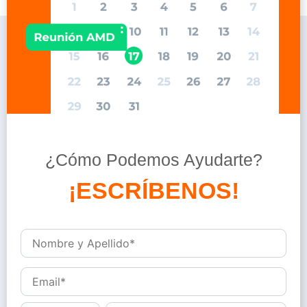
¿Cómo Podemos Ayudarte?
D
é
j
a
n
o