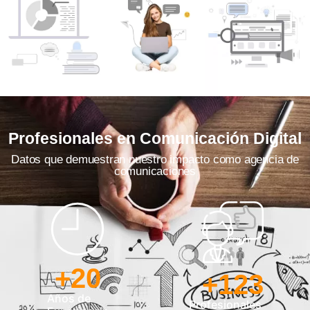
Profesionales en Comunicación Digital
Datos que demuestran nuestro impacto como agencia de
comunicaciones
+
20
+
123
Años de
Profesionales