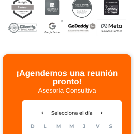
¡Agendemos una reunión
pronto!
Asesoría Consultiva