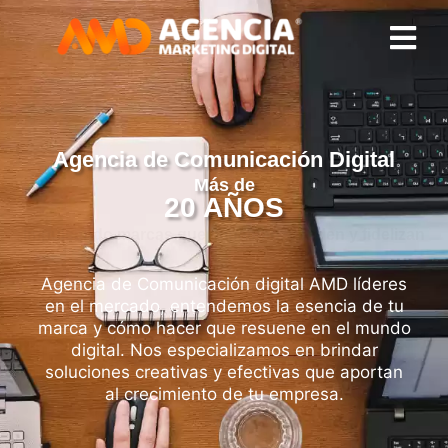
Agencia de Comunicación Digital
Más de
20 AÑOS
I
m
p
u
l
s
a
n
d
o
m
a
Agencia de Comunicación digital AMD líderes
en el mercado, entendemos la esencia de tu
marca y cómo hacer que resuene en el mundo
digital. Nos especializamos en brindar
soluciones creativas y efectivas que aportan
al crecimiento de tu empresa.