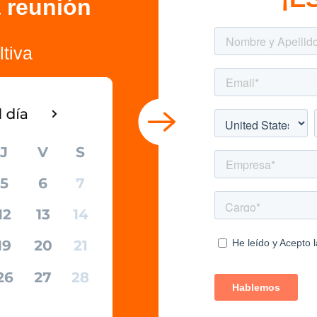
 reunión
tiva