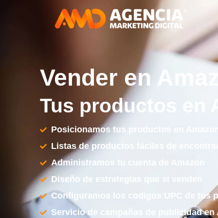
Vender en Ama
Tus productos en
Posicionamos tus productos en Amazo
Listas de productos fáciles de encontra
Administramos tu cuenta de Amazon
Diseño de estrategias que si venden
Configuramos los codigos UPC de tus 
Servicio de campañas de publicidad e