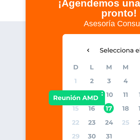
¡Agendemos una
pronto!
Asesoría Consul