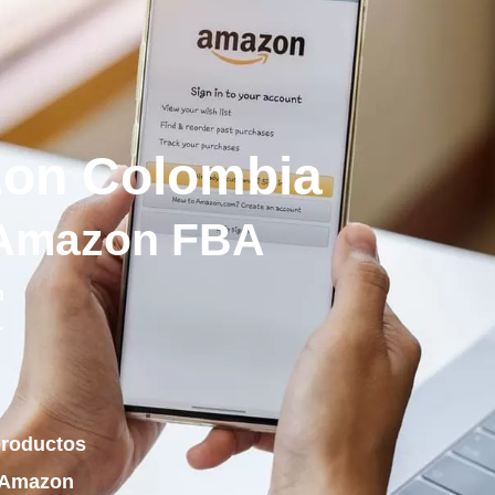
zon Colombia
 Amazon FBA
n
r
productos
n Amazon