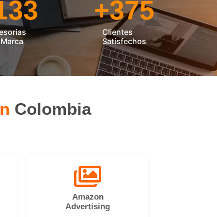
133
+
375
esorias
Clientes
 Marca
Satisfechos
on
Colombia
Amazon
Advertising