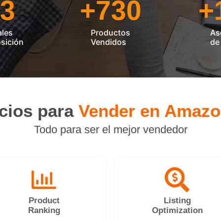
3
+
730
+
ales
Productos
As
sición
Vendidos
de
icios para
Vender en Amaz
Todo para ser el mejor vendedor
Product
Listing
Ranking
Optimization