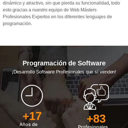
dinámico y atractivo, sin que pierda su funcionalidad
,
todo
esto
gracias a nuestro equipo de Web Másters
Profesionales Expertos en los diferentes lenguajes de
programación.
Programación de Software
¡Desarrollo Software Profesionales que sí venden!
+
17
+
83
Años de
Profesionales