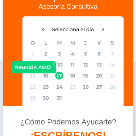
Asesoría Consultiva
¿Cómo Podemos Ayudarte?
o
n
D
é
j
a
!
S
O