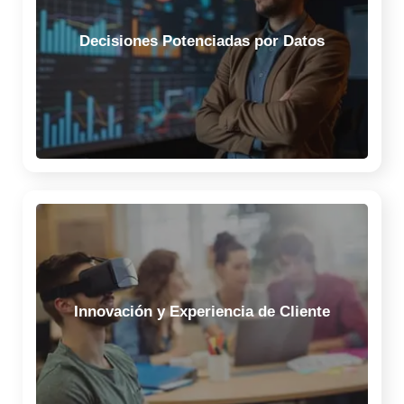
transforman grandes volúmenes de datos en insights
accionables y predictivos en tiempo real, identificando
Decisiones Potenciadas por Datos
patrones ocultos, optimizando la asignación de
recursos y mejorando la precisión en la toma de
decisiones estratégicas.
modelos de negocio innovadores.
e impulsando la creación de nuevas fuentes de valor y
Innovación y Experiencia de Cliente
personalización de experiencias, productos y servicios,
profundamente a tus clientes, permitiendo la hiper-
Desplegamos capacidades de IA para entender