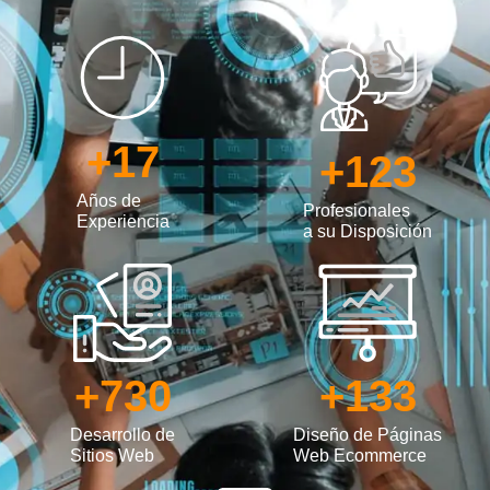
+
17
+
123
Años de
Profesionales
Experiencia
a su Disposición
+
730
+
133
Desarrollo de
Diseño de Páginas
Sitios Web
Web Ecommerce