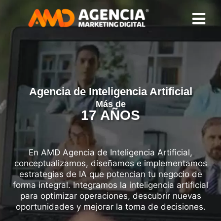
Agencia de Inteligencia Artificial
Más de
17 AÑOS
E
v
o
l
u
c
i
o
n
a
m
o
s
e
l
m
a
r
k
e
En AMD Agencia de Inteligencia Artificial,
conceptualizamos, diseñamos e implementamos
estrategias de IA que potencian tu negocio de
forma integral. Integramos la inteligencia artificial
para optimizar operaciones, descubrir nuevas
oportunidades y mejorar la toma de decisiones.