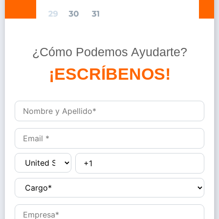
¿Cómo Podemos Ayudarte?
D
é
j
a
n
o