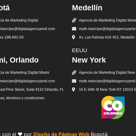
otá
Medellín
ia de Marketing Digital
Agencia de Marketing Digital Mede
.mancipe@digitalagencyamd.com
mafe.mancipe@digitalagencyamd
ra 19B #92-50
Av. Las Palmas #16 452, Medellín
EEUU
i, Orlando
New York
ia de Marketing Digital Miami
Agencia de Marketing Digital New
.mancipe@digitalagencyamd.com
mafe.mancipe@digitalagencyamd
ast Pine Street, Suite #110 Orlando, FL
16 E 34th St New York NY 10016
icas, términos y condiciones
 con el ❤️ por
Diseño de Páginas Web
Bogotá,