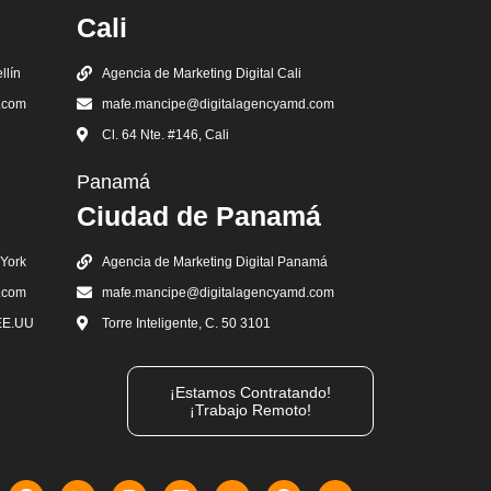
Cali
llín
Agencia de Marketing Digital Cali
.com
mafe.mancipe@digitalagencyamd.com
Cl. 64 Nte. #146, Cali
Panamá
Ciudad de Panamá
 York
Agencia de Marketing Digital Panamá
.com
mafe.mancipe@digitalagencyamd.com
 EE.UU
Torre Inteligente, C. 50 3101
¡Estamos Contratando!
¡Trabajo Remoto!