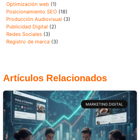
Optimización web
(1)
Posicionamiento SEO
(18)
Producción Audiovisual
(3)
Publicidad Digital
(2)
Redes Sociales
(3)
Registro de marca
(3)
Artículos Relacionados
MARKETING DIGITAL