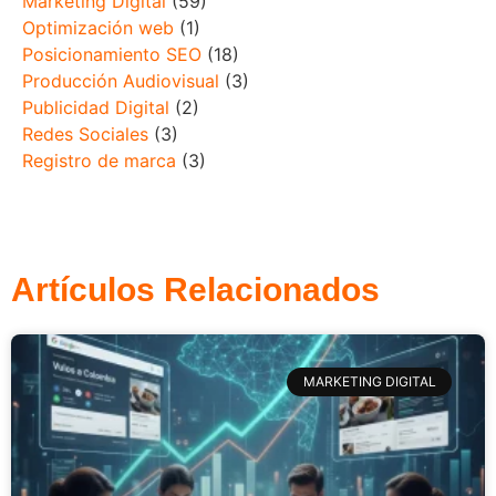
Marketing Digital
(59)
Optimización web
(1)
Posicionamiento SEO
(18)
Producción Audiovisual
(3)
Publicidad Digital
(2)
Redes Sociales
(3)
Registro de marca
(3)
Artículos Relacionados
MARKETING DIGITAL