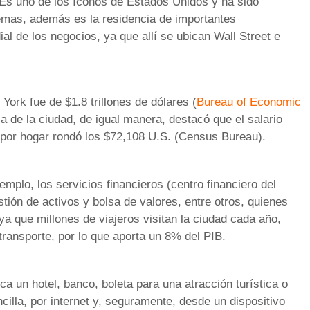
 Es uno de los íconos de Estados Unidos y ha sido
emas, además es la residencia de importantes
l de los negocios, ya que allí se ubican Wall Street e
York fue de $1.8 trillones de dólares (
Bureau of Economic
a de la ciudad, de igual manera, destacó que el salario
 por hogar rondó los $72,108 U.S. (Census Bureau).
mplo, los servicios financieros (centro financiero del
ión de activos y bolsa de valores, entre otros, quienes
ya que millones de viajeros visitan la ciudad cada año,
transporte, por lo que aporta un 8% del PIB.
 un hotel, banco, boleta para una atracción turística o
cilla, por internet y, seguramente, desde un dispositivo