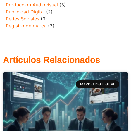
Producción Audiovisual
(3)
Publicidad Digital
(2)
Redes Sociales
(3)
Registro de marca
(3)
Artículos Relacionados
MARKETING DIGITAL