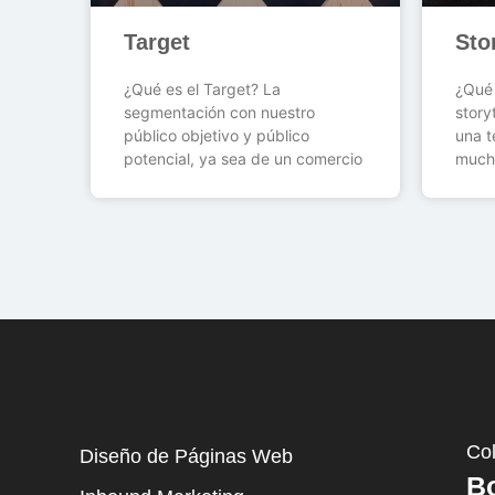
Target
Sto
¿Qué es el Target? La
¿Qué 
segmentación con nuestro
story
público objetivo y público
una t
potencial, ya sea de un comercio
much
Co
Diseño de Páginas Web
B