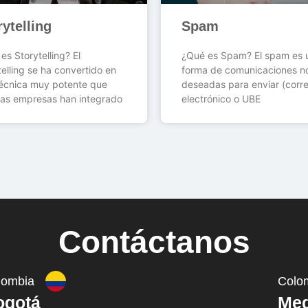
rytelling
Spam
es Storytelling? El
¿Qué es Spam? El spam es 
telling se ha convertido en
forma de comunicaciones n
écnica muy potente que
deseadas para enviar (corr
as empresas han integrado
electrónico o UBE
Contáctanos
lombia
Colo
ogotá
Med