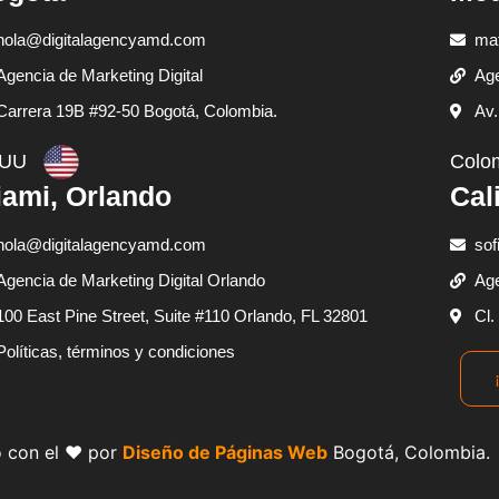
hola@digitalagencyamd.com
ma
Agencia de Marketing Digital
Age
Carrera 19B #92-50 Bogotá, Colombia.
Av.
UU
Colo
ami, Orlando
Cal
hola@digitalagencyamd.com
sof
Agencia de Marketing Digital Orlando
Age
100 East Pine Street, Suite #110 Orlando, FL 32801
Cl.
Políticas, términos y condiciones
 con el ❤️ por
Diseño de Páginas Web
Bogotá, Colombia.