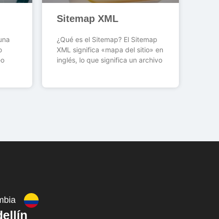
Sitemap XML
una
¿Qué es el Sitemap? El Sitemap
o
XML significa «mapa del sitio» en
eo
inglés, lo que significa un archivo
mbia
ellín