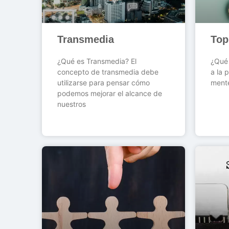
Transmedia
Top
¿Qué es Transmedia? El
¿Qué 
concepto de transmedia debe
a la 
utilizarse para pensar cómo
ment
podemos mejorar el alcance de
nuestros