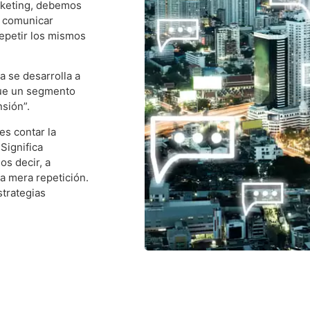
arketing, debemos
s comunicar
repetir los mismos
a se desarrolla a
que un segmento
nsión”.
es contar la
Significa
os decir, a
na mera repetición.
strategias