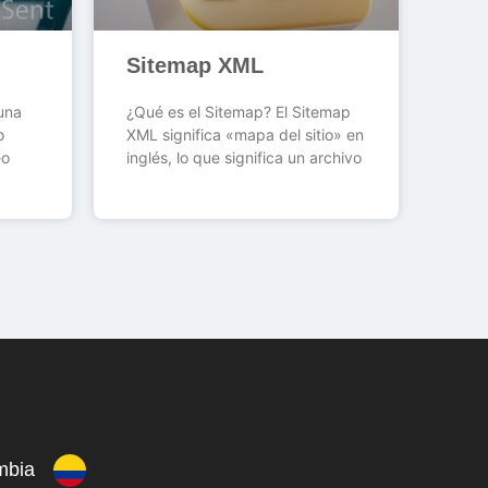
Sitemap XML
una
¿Qué es el Sitemap? El Sitemap
o
XML significa «mapa del sitio» en
eo
inglés, lo que significa un archivo
mbia