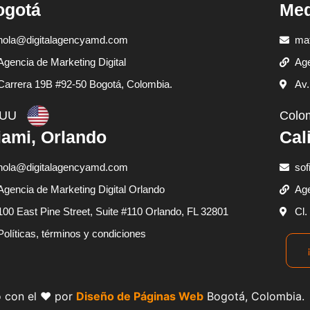
ogotá
Med
hola@digitalagencyamd.com
ma
Agencia de Marketing Digital
Age
Carrera 19B #92-50 Bogotá, Colombia.
Av.
UU
Colo
ami, Orlando
Cal
hola@digitalagencyamd.com
sof
Agencia de Marketing Digital Orlando
Age
100 East Pine Street, Suite #110 Orlando, FL 32801
Cl.
Políticas, términos y condiciones
 con el ❤️ por
Diseño de Páginas Web
Bogotá, Colombia.