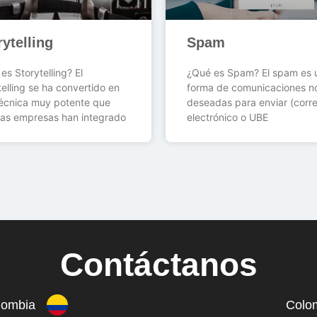
rytelling
Spam
es Storytelling? El
¿Qué es Spam? El spam es 
telling se ha convertido en
forma de comunicaciones n
écnica muy potente que
deseadas para enviar (corr
as empresas han integrado
electrónico o UBE
Contáctanos
lombia
Colo