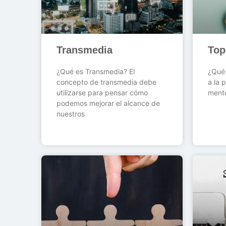
Transmedia
Top
¿Qué es Transmedia? El
¿Qué 
concepto de transmedia debe
a la 
utilizarse para pensar cómo
ment
podemos mejorar el alcance de
nuestros