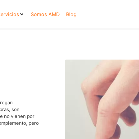
ervicios
Somos AMD
Blog
gregan
bras, son
e no vienen por
complemento, pero