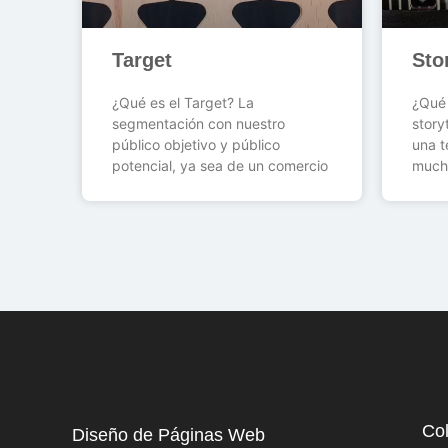
Target
Sto
¿Qué es el Target? La
¿Qué 
segmentación con nuestro
story
público objetivo y público
una t
potencial, ya sea de un comercio
much
Co
Diseño de Páginas Web