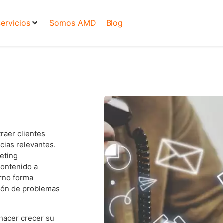
ervicios
Somos AMD
Blog
raer clientes
cias relevantes.
eting
contenido a
erno forma
ción de problemas
 hacer crecer su