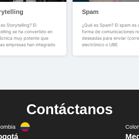
rytelling
Spam
es Storytelling? El
¿Qué es Spam? El spam es 
telling se ha convertido en
forma de comunicaciones n
écnica muy potente que
deseadas para enviar (corr
as empresas han integrado
electrónico o UBE
Contáctanos
lombia
Colo
ogotá
Med