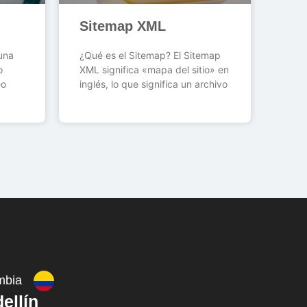
Sitemap XML
una
¿Qué es el Sitemap? El Sitemap
o
XML significa «mapa del sitio» en
eo
inglés, lo que significa un archivo
mbia
ellín