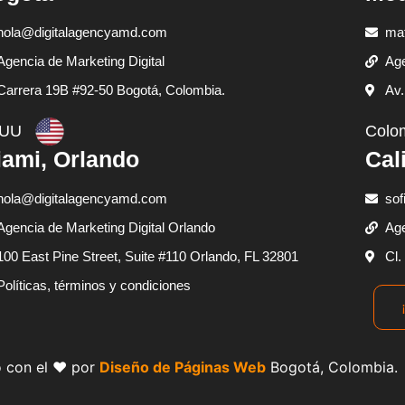
hola@digitalagencyamd.com
ma
Agencia de Marketing Digital
Age
Carrera 19B #92-50 Bogotá, Colombia.
Av.
UU
Colo
ami, Orlando
Cal
hola@digitalagencyamd.com
sof
Agencia de Marketing Digital Orlando
Age
100 East Pine Street, Suite #110 Orlando, FL 32801
Cl.
Políticas, términos y condiciones
 con el ❤️ por
Diseño de Páginas Web
Bogotá, Colombia.