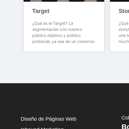
Target
Sto
¿Qué es el Target? La
¿Qué 
segmentación con nuestro
story
público objetivo y público
una t
potencial, ya sea de un comercio
much
Co
Diseño de Páginas Web
B