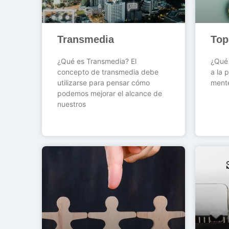
Transmedia
Top
¿Qué es Transmedia? El
¿Qué 
concepto de transmedia debe
a la 
utilizarse para pensar cómo
ment
podemos mejorar el alcance de
nuestros