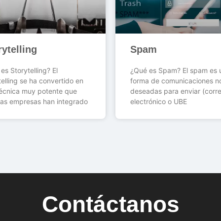
rytelling
Spam
es Storytelling? El
¿Qué es Spam? El spam es 
telling se ha convertido en
forma de comunicaciones n
écnica muy potente que
deseadas para enviar (corr
as empresas han integrado
electrónico o UBE
Contáctanos