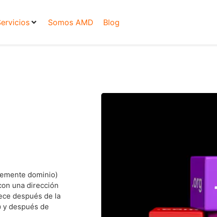
ervicios
Somos AMD
Blog
emente dominio)
con una dirección
rece después de la
@ y después de