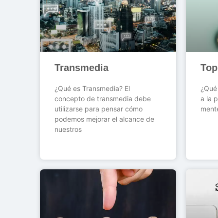
Transmedia
Top
¿Qué es Transmedia? El
¿Qué 
concepto de transmedia debe
a la 
utilizarse para pensar cómo
ment
podemos mejorar el alcance de
nuestros