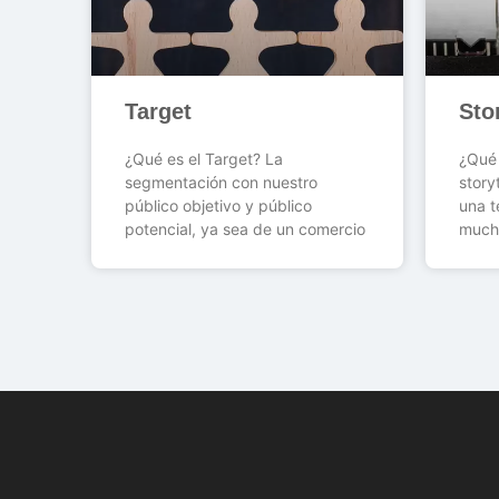
Target
Sto
¿Qué es el Target? La
¿Qué 
segmentación con nuestro
story
público objetivo y público
una t
potencial, ya sea de un comercio
much