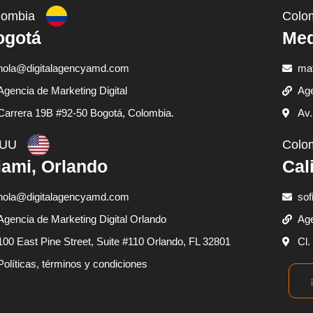
lombia
Colo
ogotá
Med
hola@digitalagencyamd.com
ma
Agencia de Marketing Digital
Age
Carrera 19B #92-50 Bogotá, Colombia.
Av.
UU
Colo
ami, Orlando
Cal
hola@digitalagencyamd.com
sof
Agencia de Marketing Digital Orlando
Age
100 East Pine Street, Suite #110 Orlando, FL 32801
Cl.
Políticas, términos y condiciones