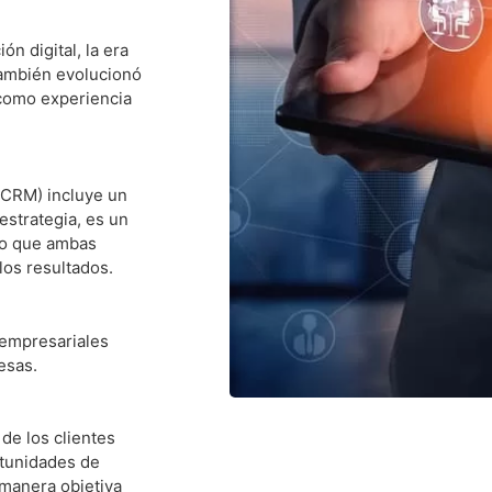
ón digital, la era
 también evolucionó
como experiencia
(CRM) incluye un
estrategia, es un
llo que ambas
los resultados.
 empresariales
resas.
 de los clientes
rtunidades de
 manera objetiva