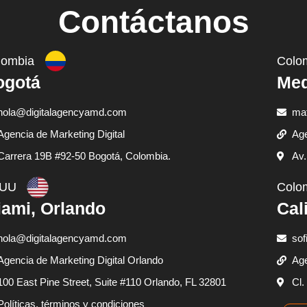
Contáctanos
lombia
Colo
ogotá
Med
hola@digitalagencyamd.com
ma
Agencia de Marketing Digital
Age
Carrera 19B #92-50 Bogotá, Colombia.
Av.
UU
Colo
ami, Orlando
Cal
hola@digitalagencyamd.com
sof
Agencia de Marketing Digital Orlando
Age
100 East Pine Street, Suite #110 Orlando, FL 32801
Cl.
Políticas, términos y condiciones