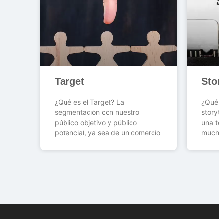
Target
Sto
¿Qué es el Target? La
¿Qué 
segmentación con nuestro
story
público objetivo y público
una t
potencial, ya sea de un comercio
much